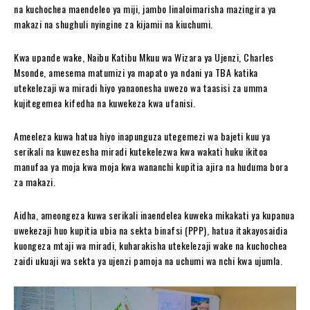
na kuchochea maendeleo ya miji, jambo linaloimarisha mazingira ya
makazi na shughuli nyingine za kijamii na kiuchumi.
Kwa upande wake, Naibu Katibu Mkuu wa Wizara ya Ujenzi, Charles
Msonde, amesema matumizi ya mapato ya ndani ya TBA katika
utekelezaji wa miradi hiyo yanaonesha uwezo wa taasisi za umma
kujitegemea kifedha na kuwekeza kwa ufanisi.
Ameeleza kuwa hatua hiyo inapunguza utegemezi wa bajeti kuu ya
serikali na kuwezesha miradi kutekelezwa kwa wakati huku ikitoa
manufaa ya moja kwa moja kwa wananchi kupitia ajira na huduma bora
za makazi.
Aidha, ameongeza kuwa serikali inaendelea kuweka mikakati ya kupanua
uwekezaji huo kupitia ubia na sekta binafsi (PPP), hatua itakayosaidia
kuongeza mtaji wa miradi, kuharakisha utekelezaji wake na kuchochea
zaidi ukuaji wa sekta ya ujenzi pamoja na uchumi wa nchi kwa ujumla.