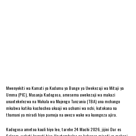
Mwenyekiti wa Kamati ya Kudumu ya Bunge ya Uwekezaji wa Mitaji ya
Umma (PIC), Masanja Kadogosa, amesema uwekezaji wa makazi
unaotekelezwa na Wakala wa Majengo Tanzania (TBA) una mchango
mkubwa katika kuchochea ukuaji wa uchumi wa nchi, kutokana na
thamani ya miradi hiyo pamoja na uwezo wake wa kuongeza ajira.
Kadogosa ametoa kauli hiyo leo, tarehe 24 Machi 2026, jijini Dar es
Salaam, wakati kamati hiyo ilipotembelea na kukagua miradi ya makazi