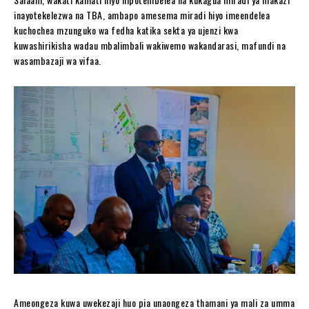
inayotekelezwa na TBA, ambapo amesema miradi hiyo imeendelea
kuchochea mzunguko wa fedha katika sekta ya ujenzi kwa
kuwashirikisha wadau mbalimbali wakiwemo wakandarasi, mafundi na
wasambazaji wa vifaa.
Ameongeza kuwa uwekezaji huo pia unaongeza thamani ya mali za umma