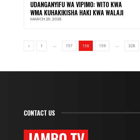
UDANGANYIFU WA VIPIMO: WITO KWA
WMA KUHAKIKISHA HAKI KWA WALAJI
MARCH 29, 2025
...
...
1
157
158
159
328
CONTACT US
JAMBO TV