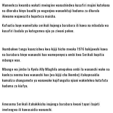
Wameeleza kwamba wakati mwingine wanashindwa kusafiri majini kutokana
na dhoruba hivyo baadhi ya wagonjwa wanaohitaji huduma za dharula
ikiwamo wajawazito hupoteza maisha.
Kufuatia hayo wameitaka serikali kujenga barabara ili kuwa na mbadala wa
kusafiri badala ya kutegemea njia ya ziwani pekee.
Ikumbukwe tangu kuanzishwa kwa kijiji hicho mwaka 1976 hakijawahi kuwa
na barabara hivyo wananchi hao wamepenyeza ombi kwa Serikali kupitia
mbunge wao.
Mbunge wa jimbo la Kyela Ally Mlaghila amepokea ombi la wananchi wake na
kueleza neema kwa wananchi hao (wa kijiji cha Ikombe) itakayosaidia
kumaliza changamoto ya wanawake kujifungulia njiani wakielekea kutafuta
huduma za kiafya.
Amesema Serikali itahakikisha inajenga barabara kwani tayari bajeti
imetengwa ili kuwasaidia wananchi.