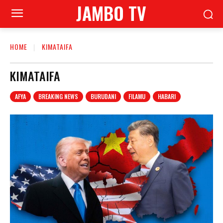
JAMBO TV
HOME
KIMATAIFA
KIMATAIFA
AFYA
BREAKING NEWS
BURUDANI
FILAMU
HABARI