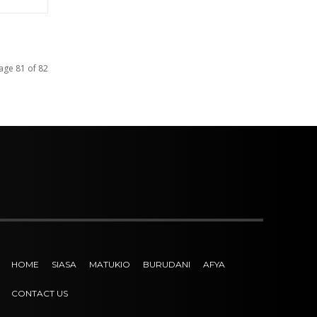
age 81 of 82
HOME
SIASA
MATUKIO
BURUDANI
AFYA
CONTACT US