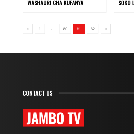
WASHAURI CHA KUFANYA
SOKO 
...
1
80
81
82
CONTACT US
JAMBO TV